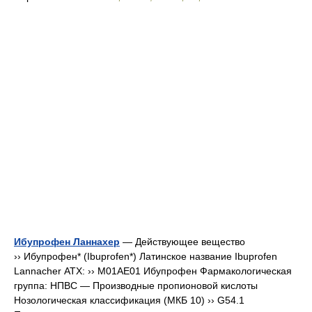
Ибупрофен Ланнахер
— Действующее вещество
›› Ибупрофен* (Ibuprofen*) Латинское название Ibuprofen
Lannacher АТХ: ›› M01AE01 Ибупрофен Фармакологическая
группа: НПВС — Производные пропионовой кислоты
Нозологическая классификация (МКБ 10) ›› G54.1