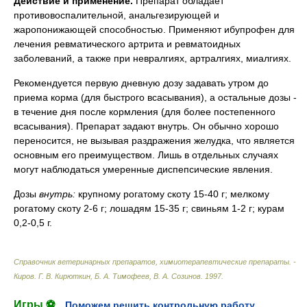
Действие и применение.
Препарат обладает
противовоспалительной, анальгезирующей и
жаропонижающей способностью. Применяют ибупрофен для
лечения ревматического артрита и ревматоидных
заболеваний, а также при невралгиях, артралгиях, миалгиях.
Рекомендуется первую дневную дозу задавать утром до
приема корма (для быстрого всасывания), а остальные дозы -
в течение дня после кормления (для более постепенного
всасывания). Препарат задают внутрь. Он обычно хорошо
переносится, не вызывая раздражения желудка, что является
основным его преимуществом. Лишь в отдельных случаях
могут наблюдаться умеренные диспепсические явления.
Дозы
внутрь
:
крупному рогатому скоту 15-40 г; мелкому
рогатому скоту 2-6 г; лошадям 15-35 г; свиньям 1-2 г; курам
0,2-0,5 г.
Справочник ветеринарных препаратов, химиотерапевтические препараты. -
Киров
.
Г. В. Кирюткин, Б. А. Тимофеев, В. А. Созинов
.
1997
.
Игры ⚽
Поможем решить контрольную работу