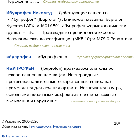
Поражения… …
Словарь медицинских препаратов
Ибупрофен Никомед
— Действующее вещество
›› Ибупрофен* (Ibuprofen*) Латинское название Ibuprofen
Nycomed АТХ: ›› M01AE01 Ибупрофен Фармакологическая
группа: НПВС — Производные пропионовой кислоты
Нозологическая классификация (МКБ 10) ›› M79.0 Ревматизм…
…
Словарь медицинских препаратов
ибупрофен
— ибупроф ен, а …
Русский орфографический словарь
ИБУПРОФЕН
— (ibuprofen) противовоспалительное
лекарственное вещество (см. Нестероидные
противовоспалительные лекарственные вещества);
применяется для лечения артрита. Назначается внутрь;
основными побочными эффектами являются кожные
высыпания и нарушение… …
Толковый словарь по медицине
© Академик, 2000-2026
18+
Обратная связь:
Техподдержка
,
Реклама на сайте
👣 Путешествия