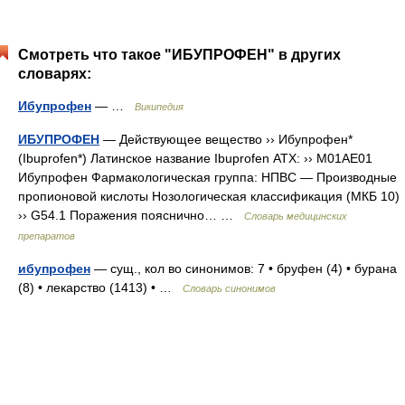
Смотреть что такое "ИБУПРОФЕН" в других
словарях:
Ибупрофен
— …
Википедия
ИБУПРОФЕН
— Действующее вещество ›› Ибупрофен*
(Ibuprofen*) Латинское название Ibuprofen АТХ: ›› M01AE01
Ибупрофен Фармакологическая группа: НПВС — Производные
пропионовой кислоты Нозологическая классификация (МКБ 10)
›› G54.1 Поражения пояснично… …
Словарь медицинских
препаратов
ибупрофен
— сущ., кол во синонимов: 7 • бруфен (4) • бурана
(8) • лекарство (1413) • …
Словарь синонимов