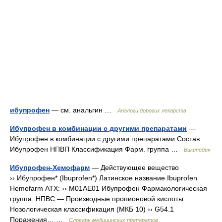
ибупрофен
— см. анальгин …
Аналоги дорогих лекарств
Ибупрофен в комбинации с другими препаратами
—
Ибупрофен в комбинации с другими препаратами Состав
Ибупрофен НПВП Классификация Фарм. группа …
Википедия
Ибупрофен-Хемофарм
— Действующее вещество
›› Ибупрофен* (Ibuprofen*) Латинское название Ibuprofen
Hemofarm АТХ: ›› M01AE01 Ибупрофен Фармакологическая
группа: НПВС — Производные пропионовой кислоты
Нозологическая классификация (МКБ 10) ›› G54.1
Поражения… …
Словарь медицинских препаратов